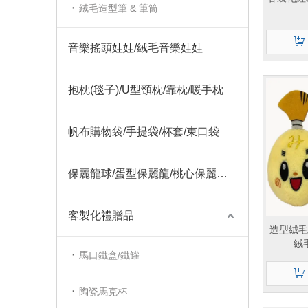
絨毛造型筆 & 筆筒
音樂搖頭娃娃/絨毛音樂娃娃
抱枕(毯子)/U型頸枕/靠枕/暖手枕
帆布購物袋/手提袋/杯套/束口袋
保麗龍球/蛋型保麗龍/桃心保麗龍/聖誕飾品保麗龍
客製化禮贈品
造型絨毛
絨
馬口鐵盒/鐵罐
陶瓷馬克杯