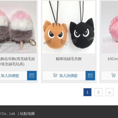
飾品吊飾(填充絨毛娃
貓咪頭絨毛吊飾
10C
/填充絨毛玩具)
加入詢價籃
加入詢價籃
1
2
»
o., Ltd. |
站點地圖