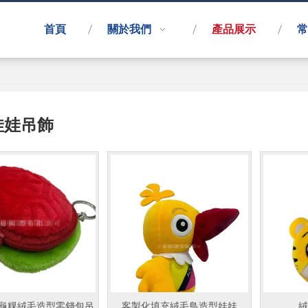
首頁
關於我們
產品展示
常
娃娃吊飾
龜粿絨毛造型零錢包吊
客製化填充絨毛鳥造型娃娃
絨