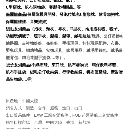
&絨毛玩具
、
公仔布娃娃
、
抱枕
、
毯子
、
U型頸枕
、
帆布購物袋
、
客製化禮贈品
...等
保麗龍商品
(保麗龍模具開發、發泡粒填充U型頸枕、軟骨頭抱枕、
保麗龍娃娃、音樂娃娃)
絨毛系列商品
（抱枕、頸枕、靠枕、U型枕、兩用抱枕毯、毯子、
功能玩偶毯子、暖手枕、髮箍、髮帶、絨毛娃娃/
玩具、公仔吊飾&
鑰匙圈、吉祥物娃娃、布娃娃、手指玩偶、娃娃玩偶配件、布書、
嬰兒玩具、婦幼禮品、安撫玩具、家居用品、絨毛零錢包、絨毛造
型背包、絨毛造型手提袋….等）。
袋子系列商品
(不織布袋、束口袋、帆布購物袋、環保飲料杯套、
帆布手提袋、絨毛公仔收納袋、行李收納袋、帆布便當袋、廣告贈
品告物袋….等)
原產地：中國大陸
銷售方式：製造、合作、服務、進口、出口
出口貿易條件：EXW 工廠交貨條件，FOB 起運港船上交貨條件
銷售目標市場：台灣、中國大陸、香港、新加坡