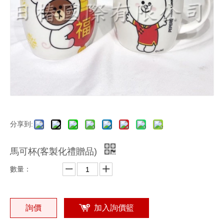
分享到:
馬可杯(客製化禮贈品)
數量：
詢價
加入詢價籃