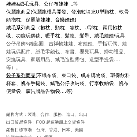
娃娃&絨毛玩具
、
公仔布娃娃
...
等
保麗龍商品
(保麗龍模具開發、發泡粒填充U型頸枕、軟骨
頭抱枕、保麗龍娃娃、音樂娃娃)
絨毛系列商品
（抱枕、頸枕、靠枕、U型枕、兩用抱枕
毯、功能玩偶毯、暖手枕、髮箍、髮帶、絨毛娃娃/
玩具、
公仔吊飾&鑰匙圈、吉祥物娃娃、布娃娃、手指玩偶、娃
娃玩偶配件、絨毛零錢包、布書、嬰兒玩具、婦幼禮品、
安撫玩具、家居用品、絨毛造型背包、造型手提袋….
等）。
袋子系列商品
(不織布袋、束口袋、帆布購物袋、環保飲料
杯套、帆布手提袋、絨毛公仔收納袋、行李收納袋、帆布
便當袋、廣告贈品告物袋….等)
銷售方式：製造、合作、服務、進口、出口
出口貿易條件：FOB 起運港船上交貨條件
銷售目標市場：台灣、香港、日本、美國