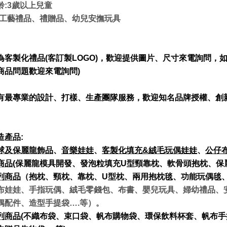
齡:3歲以上兒童
:工藝禮品、禮贈品、幼兒安撫玩具
為客製化禮品(
客訂製LOGO)
，歡迎提供圖片、尺寸來電詢問，
商品問題歡迎來電詢問)
有最專業的設計、打樣、生產團隊服務，歡迎知名品牌授權、創
造產品:
球及保麗龍飾品
、
音樂娃娃
、
客製化填充&
絨毛玩偶娃娃
、
公仔
商品
(保麗龍模具開發、發泡粒填充U
型頸靠枕、軟骨頭抱枕、保
列商品
（抱枕、頸枕、靠枕、U
型枕、兩用抱枕毯、功能玩偶毯
布娃娃、手指玩偶、絨毛零錢包、布書、嬰兒玩具、婦幼禮品、
偶配件、造型手提袋….等）。
列商品
(不織布袋、束口袋、帆布購物袋、環保飲料杯套、帆布