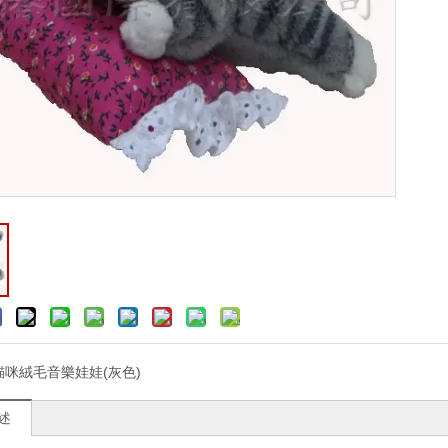
貓咪絨毛音樂娃娃(灰色)
述