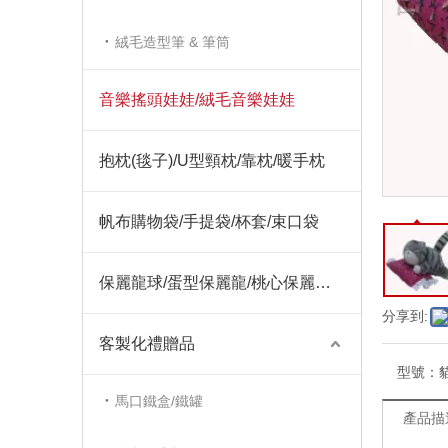
絨毛造型筆 & 筆筒
音樂搖頭娃娃/絨毛音樂娃娃
抱枕(毯子)/U型頸枕/靠枕/暖手枕
帆布購物袋/手提袋/杯套/束口袋
保麗龍球/蛋型保麗龍/桃心保麗龍/聖誕飾品保麗龍
分享到:
客製化禮贈品
型號：
馬口鐵盒/鐵罐
產品描