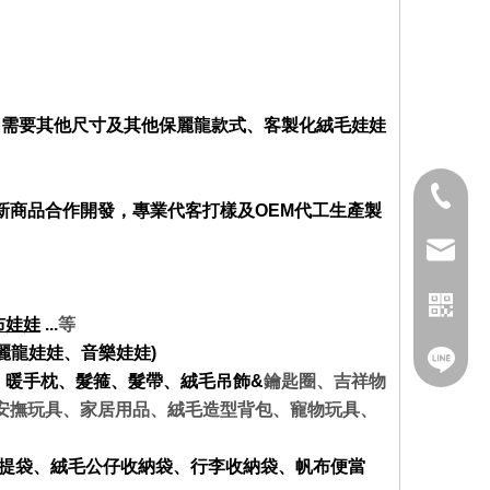
如需要其他尺寸及其他保麗龍款式、客製化絨毛娃娃
02-2282
新商品合作開發，專業代客打樣及OEM
代工生產製
service
布娃娃
...
等
麗龍娃娃、音樂娃娃)
@nfy26
、暖手枕、髮箍、髮帶、絨毛吊飾&
鑰匙圈、吉祥物
安撫玩具、家居用品、絨毛造型背包、寵物玩具、
手提袋、絨毛公仔收納袋、行李收納袋、帆布便當