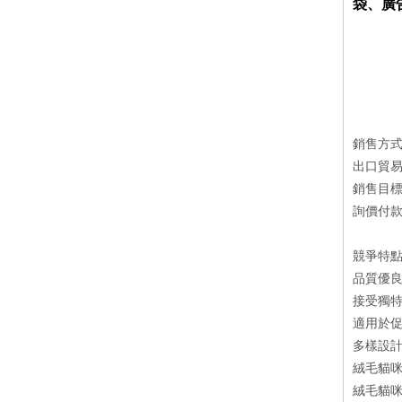
袋、廣
銷售方
出口貿易
銷售目
詢價付款方
競爭特
品質優良
接受獨特
適用於
多樣設計
絨毛貓咪
絨毛貓咪