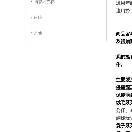
陶瓷馬克杯
適用年
適用於
吊牌
其他
商品皆
及禮贈
我們擁
作。
主要製
保麗龍
保麗龍
絨毛系
公仔、
娃娃玩
袋子系