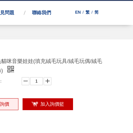
EN
/
繁
/
简
見問題
聯絡我們
毛貓咪音樂娃娃(填充絨毛玩具/絨毛玩偶/絨毛
)
：
詢價
加入詢價籃