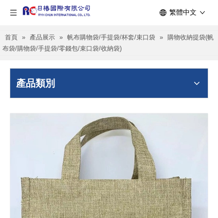
繁體中文
首頁
»
產品展示
»
帆布購物袋/手提袋/杯套/束口袋
»
購物收納提袋(帆
布袋/購物袋/手提袋/零錢包/束口袋/收納袋)
產品類別