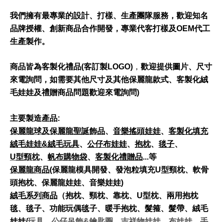
我們擁有最專業的設計、打樣、生產團隊服務，歡迎知名
品牌授權、創新商品合作開發，專業代客打樣及OEM代工
生產製作。
商品皆為客製化禮品(
客訂製LOGO)
，
歡迎提供圖片、尺寸
來電詢問，如需要其他尺寸及其他保麗龍款式、客製化絨
毛娃娃及禮贈商品問題歡迎來電詢問)
主要製造產品:
保麗龍球及保麗龍聖誕飾品
、
音樂搖頭娃娃
、
客製化填充
絨毛娃娃&絨毛玩具
、
公仔布娃娃
、
抱枕
、
毯子
、
U
型頸枕
、
帆布購物袋
、
客製化禮贈品
...等
保麗龍商品
(
保麗龍模具開發、發泡粒填充U型頸枕、軟骨
頭抱枕、保麗龍娃娃、音樂娃娃)
絨毛系列商品
（抱枕、頸枕、靠枕、U型枕、兩用抱枕
毯、毯子、功能玩偶毯子、暖手抱枕、髮箍、髮帶、絨毛
娃娃/
玩具、公仔吊飾&鑰匙圈、吉祥物娃娃、布娃娃、手