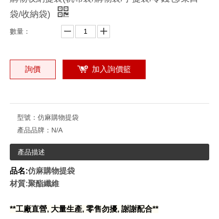
袋/收納袋)
數量：
詢價
加入詢價籃
型號：
仿麻購物提袋
產品品牌：
N/A
產品描述
品名:
仿麻購物提袋
材質:聚酯纖維
**工廠
直營, 大量生產, 零售勿擾, 謝謝配合**