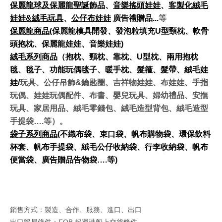
保麗龍球及保麗龍聖誕飾品
、
音樂搖頭娃娃
、
客製化絨毛
娃娃&
絨毛玩具
、
公仔布娃娃
廣告禮贈品...
等
保麗龍商品
(
保麗龍模具開發、發泡粒填充U
型頸枕、軟骨
頭抱枕、保麗龍娃娃、音樂娃娃)
絨毛系列商品
（抱枕、頸枕、靠枕、U
型枕、兩用抱枕
毯、毯子、功能玩偶毯子、暖手枕、髮箍、髮帶、絨毛娃
娃/
玩具、公仔吊飾&鑰匙圈、吉祥物娃娃、布娃娃、手指
玩偶、娃娃玩偶配件、布書、嬰兒玩具、婦幼禮品、安撫
玩具、家居用品、絨毛零錢包、絨毛造型背包、絨毛造型
手提袋….等）。
袋子系列商品
(
不織布袋、束口袋、帆布購物袋、環保飲料
杯套、帆布手提袋、絨毛公仔收納袋、行李收納袋、帆布
便當袋、廣告贈品告物袋….
等)
銷售方式：製造、合作、服務、進口、出口